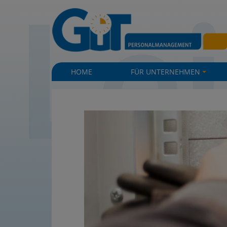
|
|
HOME
FÜR UNTERNEHMEN
+