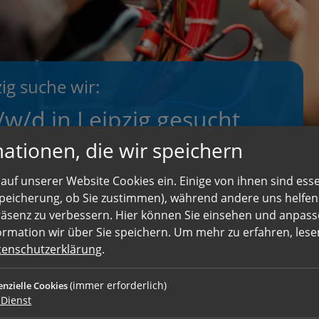
ig suche wir:
w/d in Leipzig gesucht
ationen, die wir speichern
iker m/w/d zum sofortigen Einsatz. Die Stelle ist in
auf unserer Website Cookies ein. Einige von ihnen sind essen
e zu besetzen.
 Speicherung, ob Sie zustimmen), während andere uns helfe
räsenz zu verbessern. Hier können Sie einsehen und anpass
ormation wir über Sie speichern.
Um mehr zu erfahren, lesen
tenschutzerklärung
.
en Arbeiten
d Reparaturen übernehmen Sie
(immer erforderlich)
enzielle Cookies
Dienst