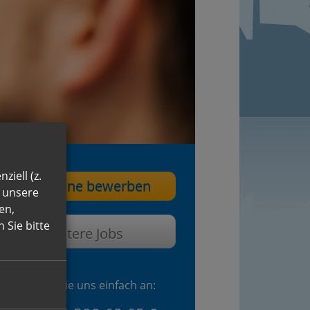
ziell (z.
Jetzt online bewerben
n unsere
en,
 Sie bitte
Weitere Jobs
';
Oder rufen Sie uns einfach an: