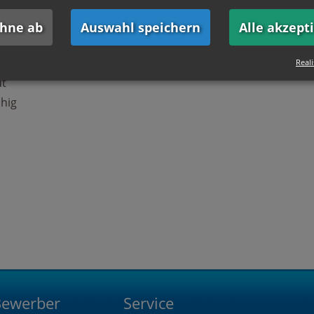
 Mechatroniker m/w/d oder Elektriker
ehne ab
Auswahl speichern
Alle akzept
Reali
ut
ähig
Bewerber
Service