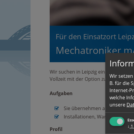
Für den Einsatzort Leipz
Mechatroniker m/
Inform
Wir suchen in Leipzig einen Mechatron
Wir setzen 
Vollzeit mit der Option zur Übernahm
B. für die
Internet-P
Aufgaben
welche Inf
unsere
Da
Sie übernehmen alle anfallend
Installationen, Wartungen un
Ess
↓
1
Profil